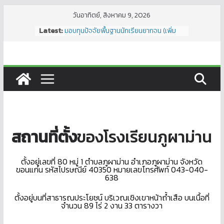
Skip
วันอาทิตย์, สิงหาคม 9, 2026
to
Latest:
มอบทุนปัจจัยพื้นฐานนักเรียนยากจน (เพิ่ม
content
เติม) ภาคเรียนที่ 1/2566
ประชุมคณะกรรมการสถานศึกษาขั้นพื้นฐาน
ได้รับบริจาคทุนการศึกษา
ประเมินสถานศึกษาสีขาว
วันนวมินทรมหาราช
สถานที่ตั้ง
ของโรงเรียนภูผาม่าน
ตั้งอยู่เลขที่ 80 หมู่ 1 ตำบลภูผาม่าน อำเภอภูผาม่าน จังหวัด
ขอนแก่น รหัสไปรษณีย์ 40350 หมายเลขโทรศัพท์ 043-040-
638
ตั้งอยู่บนที่สาธารณประโยชน์ บริเวณเชิงเขาหน้าถ้ำเสือ บนเนื้อที่
จำนวน 89 ไร่ 2 งาน 33 ตารางวา